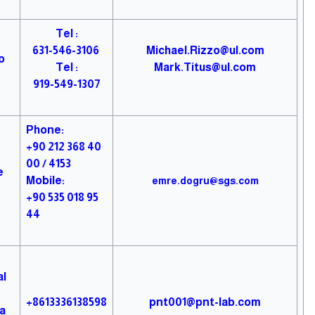
Tel :
631-546-3106
Michael.Rizzo@ul.com
o
Tel :
Mark.Titus@ul.com
919-549-1307
Phone:
+90 212 368 40
00 / 4153
e
Mobile:
emre.dogru@sgs.com
+90 535 018 95
44
al
+8613336138598
pnt001@pnt-lab.com
la