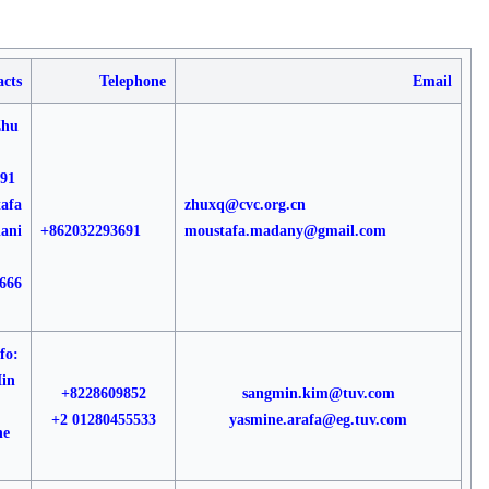
acts
Telephone
Email
Zhu
91
afa
zhuxq@cvc.org.cn
ani
+862032293691
moustafa.madany@gmail.com
666
fo:
in
+8228609852
sangmin.kim@tuv.com
+2 01280455533
yasmine.arafa@eg.tuv.com
ne