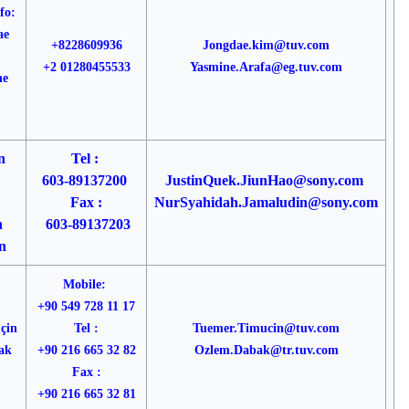
fo:
ae
+8228609936
Jongdae.kim@tuv.com
+2 01280455533
Yasmine.Arafa@eg.tuv.com
ne
n
Tel :
603-89137200
JustinQuek.JiunHao@sony.com
Fax :
NurSyahidah.Jamaludin@sony.com
h
603-89137203
n
Mobile:
+90 549 728 11 17
çin
Tel :
Tuemer.Timucin@tuv.com
ak
+90 216 665 32 82
Ozlem.Dabak@tr.tuv.com
Fax :
+90 216 665 32 81