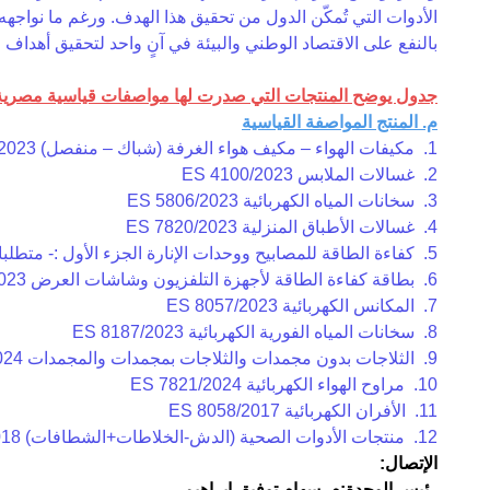
الأدوات التي تُمكّن الدول من تحقيق هذا الهدف. ورغم ما نواجه
بالنفع على الاقتصاد الوطني والبيئة في آنٍ واحد لتحقيق أهداف الت
جدول يوضح المنتجات التي صدرت لها مواصفات قياسية مصرية إل
م. المنتج المواصفة القياسية
1. مكيفات الهواء – مكيف هواء الغرفة (شباك – منفصل) ES 3795/2023
2. غسالات الملابس ES 4100/2023
3. سخانات المياه الكهربائية ES 5806/2023
4. غسالات الأطباق المنزلية ES 7820/2023
5. كفاءة الطاقة للمصابيح ووحدات الإنارة الجزء الأول :- متطلبات كفاءة الطاقة للمصابيح ES7823-1/2023
6. بطاقة كفاءة الطاقة لأجهزة التلفزيون وشاشات العرض ES 7993/2023
7. المكانس الكهربائية ES 8057/2023
8. سخانات المياه الفورية الكهربائية ES 8187/2023
9. الثلاجات بدون مجمدات والثلاجات بمجمدات والمجمدات ES 3794/2024
10. مراوح الهواء الكهربائية ES 7821/2024
11. الأفران الكهربائية ES 8058/2017
12. منتجات الأدوات الصحية (الدش-الخلاطات+الشطافات) ES 8154/2018
الإتصال:
رئيس الوحدة:م. سهام توفيق إبراهيم