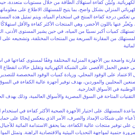
 الكهربائية. وتُبيَّن كفاءة استهلاك الطاقة من خلال مستويات متعددة، 
لكهربائي المنزلي بشكل واضح، بما يتيح للمستهلك الاطلاع على معلوماتها
 تعكس درجة كفاءة المنتج في استخدام المياه، ويتم تمثيل هذه المست
لك كميات أكبر نسبيًا من المياه، في حين يشير المستوى الأدنى، التي ي
لمستهلك من المقارنة السريعة بين المنتجات المختلفة، وتشجيعه على اختي
مائية
نة واضحة بين الأجهزة المنزلية المختلفة وفقًا لمستوى كفاءتها في اس
 إلى خفض الحمل الأقصى على الشبكة الكهربائية وتقليل حالات انقطاع ا
صنعين المحليين والموردين، بهدف توفير أجهزة عالية الكفاءة في السو
الوطنية في الأسواق الخارجية.
ز والتقنيات المتاحة في السوق المصرية والأسواق العالمية، وذلك بهدف 
ساعدة المستهلك على اختيار الأجهزة الصحية الأكثر كفاءة في استخدام ا
عباء على شبكات الإمداد والصرف، الأمر الذي ينعكس إيجابًا على حماية
على توفير منتجات عالية الكفاءة، بما يحقق الاستدامة المائية للأجيال ا
 ضرورة حتمية لمواجهة التحديات البيئية والاقتصادية الراهنة. وتمثل ال