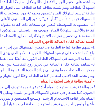
يساعده على اختيار الجهاز الأفضل أداءً والأقل استهلاكًا للطاقة
استهلاكًا للطاقة. ويتم تثبيت بطاقة كفاءة الطاقة على الجهاز ا
بطاقة ترشيد استهلاك المياه تتضمن مجموعة من المستويات التي
المستهلك فهمها تبدأ من "4 أو أقل" وتشير إلى المستوى الأعلى، ويُعبَّر عنها باللون الأخضر، وهي المنتجات الأكثر كفاءة والأقل استهلاكًا للمياه، حيث توفر الأداء المطلوب مع تقليل الفاقد المائي.
أما المستويات المتوسطة فتعبر عن منتجات ذات كفاءة مقبولة تسته
كفاءة والأعلى استهلاكًا للمياه. ويهدف هذا التصنيف إلى تمكين ا
المصنعة على تحسين تقنيات الإنتاج والالتزام بمعايير الاستدامة ال
أهمية بطاقة كفاءة الطاقة للأجهزة المنزلية
1- تسهم بطاقة كفاءة الطاقة في تمكين المستهلك من إجراء مقار
واعٍ. كما تشجع على ترشيد استهلاك الكهرباء، الأمر الذي يؤدي
2- يساعد الترشيد في استهلاك الطاقة الكهربائية أيضًا على تقليل الاعتماد على الوقود المحلي، وزيادة كميات الوقود المخصصة للتصدير، مما ينعكس إيجابًا على رفع الدخل القومي.
3- تساهم بطاقة كفاءة الطاقة في تعزيز روح المنافسة بين الم
ومكونات المنتجات مما يؤدي إلى زيادة القدرة التنافسية للسلع 
ويتم تحديد الحد الأدنى لمعامل كفاءة الطاقة وفقًا لنوع الجها
• أهمية بطاقة ترشيد استهلاك المياه
تُعد بطاقة ترشيد استهلاك المياه أداة توعوية مهمة تهدف إلى م
الحيوي. كما تساهم في خفض الاستهلاك اليومي للمياه وتقليل الأ
المياه نشر ثقافة الاستخدام الرشيد، وتشجع المصنعين والموردين 
وأخيراً وليس بآخر ، إن ترشيد استهلاك الطاقة لم يعد خياراً بل