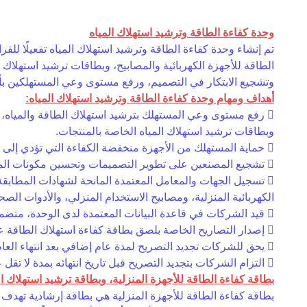
وحدة كفاءة الطاقة وترشيد استهلاك المياه
الطاقة للأجهزة الكهربائية والمصابيح، وبطاقات ترشيد استهلاك ا
وتشجيع الابتكار في التصميم، ورفع مستوى وعي المستهلكين بأهم
أهداف ومهام وحدة كفاءة الطاقة وترشيد استهلاك المياه:
 رفع مستوى وعي المستهلك بترشيد استهلاك الطاقة والمياه، من
وبطاقات ترشيد استهلاك المياه الخاصة بالمنتجات.
 حماية المستهلك من الأجهزة منخفضة الكفاءة التي تؤدي إلى هدر الموارد وزيادة التكاليف.
 تشجيع المصنعين على تطوير التصميمات وتحسين مكونات المنتجات بما يسهم في رفع كفاءة استهلاك الطاقة، الأمر الذي يعزز القدرة التنافسية للمنتجات الوطنية في الأسواق الخارجية.
 تسجيل الجهات والمعامل المعتمدة المانحة لشهادات المطابقة 
الكهربائية المنزلية، ومصابيح الاستخدام المنزلي، والأدوات الصح
 قيد الشركات في قاعدة البيانات المعتمدة لدى الوحدة، متضمنةً جميع البيانات والمعلومات الخاصة بالمنتجات.
 إصدار التصاريح الخاصة بلصق بطاقة كفاءة استهلاك الطاقة على الأجهزة الكهربائية المنزلية، ومصابيح الاستخدام المنزلي، والأدوات الصحية لمدة عام واحد.
 يحق للشركات تجديد التصريح لمدة عام إضافي بعد انتهاء العام الأول، دون الحاجة إلى تقديم تقرير اختبار جديد للمنتج.
 التزام الشركات بتجديد التصريح قبل تاريخ انتهائه بمدة لا تقل عن ثلاثين (30) يوماً.
بطاقة كفاءة الطاقة للأجهزة المنزلية، وبطاقة ترشيد استهلاك ال
بطاقة كفاءة الطاقة للأجهزة المنزلية هي بطاقة إرشادية تهدف إ