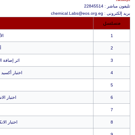
تليفون مباشر : 22845514
بريد إلكترونى :
chemical.Labs@eos.org.eg
مسلسل
1
ال
2
أ
3
اثر إضافة ا
4
اختبار أكسيد
5
6
اختبار الا
7
8
اختبار ال
9