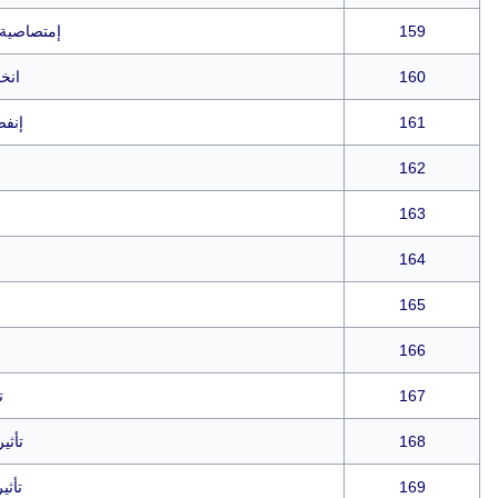
159
إمتصاصية 
160
انخ
161
إنفص
162
163
164
165
166
167
ت
168
تأثي
169
تأثي