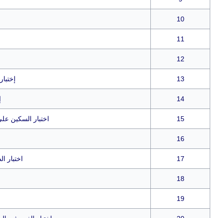
10
ا
11
12
13
إختبار
14
إ
15
اختبار السكين على
16
17
اختبار ا
18
19