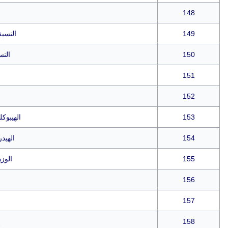
148
149
النسبة
150
النس
151
152
153
الهيبوك
154
الهيد
155
الوز
156
157
158
إ