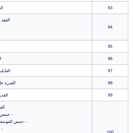
93
ال
الفقد 
94
95
96
ا
97
القابلي
98
القدرة علي
99
القدر
الق
- حمض 
- حمض الفوسفور
- 
100