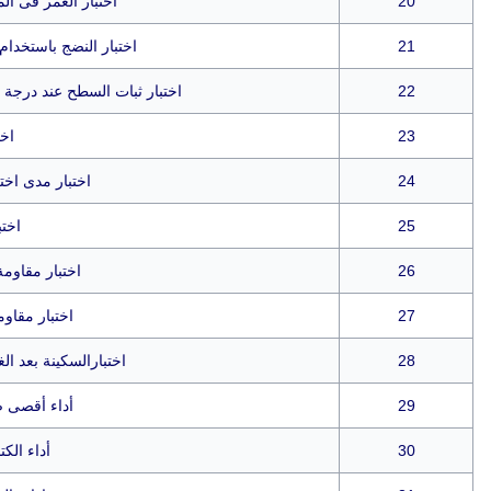
20
اختبار الغمر فى الم
21
اختبار النضج باستخدام محلول مائ
22
اختبار ثبات السطح عند درجة حرارة 25 5م رطوبة نسبية 60
23
اخت
24
اختبار مدى اختر
25
اختب
26
اختبار مقاومة
27
اختبار مقاوم
28
اختبارالسكينة بعد ال
29
أداء أقصى ض
30
أداء الكت