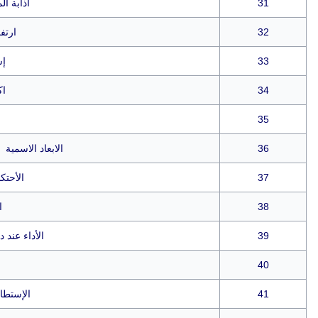
31
اذابة ال
32
ارتف
33
إس
34
اك
35
36
الابعاد الاسمية
37
الأحت
38
ا
39
الأداء عند 
40
41
الإستطال