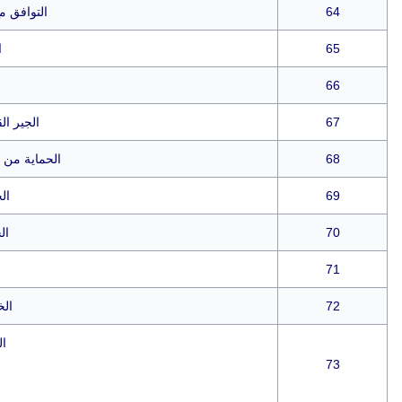
64
التوافق م
65
ا
66
67
الجير ال
68
الحماية من ا
69
ال
70
ال
71
72
الخ
ال
73