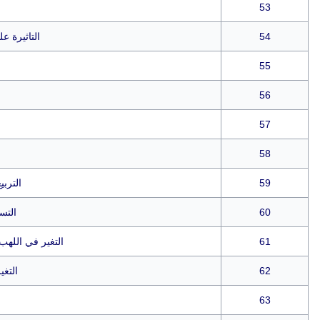
53
ا
54
التاثيرة ع
55
56
57
58
59
الترب
60
التسخي
61
التغير في اللهب بع
62
التغ
63