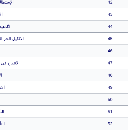
42
الإستطال
43
ال
44
الألدهي
45
الالكيل الحر ا
46
47
الانتفاخ فى
48
ال
49
الا
50
51
الت
52
الت