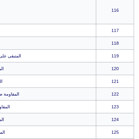
116
117
118
119
المتبقى على 
120
ال
121
ال
122
المقاومة ض
123
المقاو
124
ال
125
الم