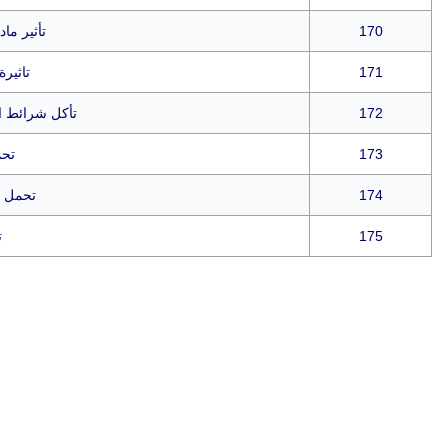
170
تأثير ما
171
تاثير
172
تأكل شرائط النحاس 
173
تحم
174
تحمل م
175
ت