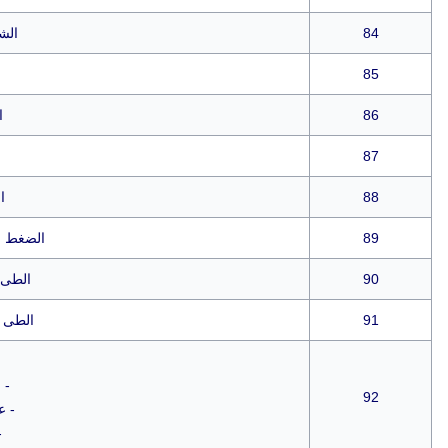
84
الش
85
86
ا
87
88
ا
89
الضغط ال
90
الطى 
91
الطى ف
- 
92
- ع
-