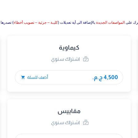
ترك على
المواصفات الجديدة
بالإضافة الى أية تعديلات (
كليـة – جزئية – تصويب أخطاء
) تصدرها 
كيماوية
اشتراك سنوي
4,500 ج.م.
أضف للسلة
مقاييس
اشتراك سنوي