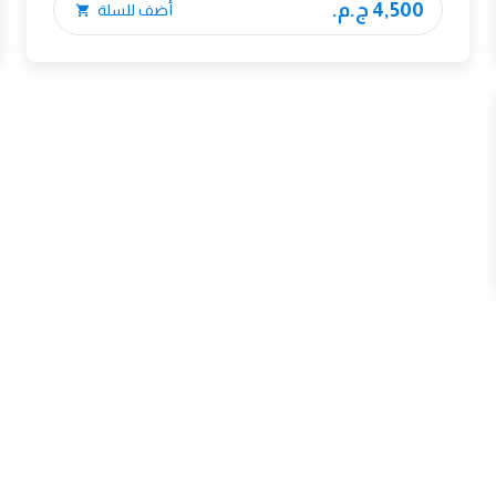
4,500 ج.م.
أضف للسلة