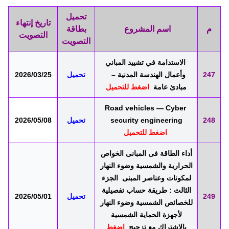
تحميل
تاريخ إنتهاء
م
اسم المشروع
بطاقة
التصويت
التصويت
الاستدامة في تشييد المباني
247
وأعمال الهندسة المدنية –
تحميل
2026/03/25
مبادئ عامة
اضغط للتحميل
Road vehicles — Cyber
248
security engineering
تحميل
2026/05/08
اضغط للتحميل
أداء الطاقة فى المبانى الخواص
الحرارية والشمسية وضوء النهار
لمكونات وعناصر المبنى الجزء
الثالث : طريقة حساب تفصيلية
249
تحميل
2026/05/01
للخصائص الشمسية وضوء النهار
لأجهزة الحماية الشمسية
بالاشتراك مع تزجيج
اضغط