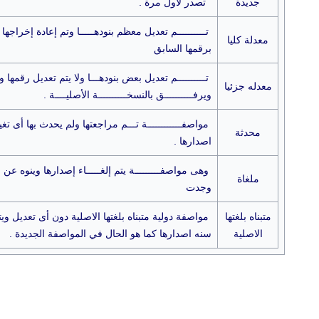
جديدة
تصدر لأول مرة .
تــــــــــم تعديل معظم بنودهـــــا وتم إعادة إخراجه
معدلة كليا
برقمها السابق
تــــــــــم تعديل بعض بنودهـــا ولا يتم تعديل رقمها
معدله جزئيا
ويرفــــــــــق بالنسخــــــــــة الأصليــــة .
مواصفــــــــــــة تـــم مراجعتها ولم يحدث بها أى تغيير
محدثة
اصدارها .
وهى مواصفـــــــــة يتم إلغـــــاء إصدارها وينوه عن ا
ملغاة
وجدت
متبناه بلغتها
مواصفة دولية متبناه بلغتها الاصلية دون أى تعديل 
الاصلية
سنه اصدارها كما هو الحال في المواصفة الجديدة .