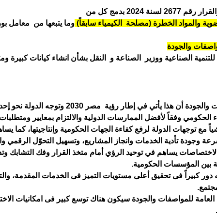
عضوية والمواد الخطرة (مصلحة الكيمياء سابقاً)
وما يتبعها من معامل ب
مواصفات والجودة
ء للتنمية الصناعية ووزير الصناعة و النقل بشأن انشاء كيانات كبيرة 
أكد الدكتور خالد صوفى رئيس الهيئة المصرية العامة
الحكومي وفقاً لأفضل الممارسات الدولية والالتزام بمعايير ومتطلبات ن
ً مع توجهات الدولة لرفع كفاءة الجهات الحكومية وإنتاجيتها، كما يس
رعة وجودة تأدية الخدمات وانجاز المشاريع، وتسهيل التحوّل الرقمي وا
الاختصاصات يساهم في توحيد الرؤي أمام متخذ القرار وفك التشابك وت
ية بين المؤسسات الحكومية.
 دور كبيراً فى تحقيق أعلى مستويات التميز فى الخدمات المقدمة، وال
جتمع.
 العامة للمواصفات والجودة سيكون هناك توسع كبير فى امكانيات الاخت