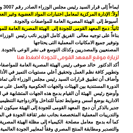
ايماءاً إلى قرار السيد رئيس مجلس الوزراء الصادر رقم 3007 والقرار رقم 2677 لسنة 2024 بدمج كل من
أولاً: الإدارة المركزية لمعامل اختبارات المواد العضوية وغير ال
أسيوط إلى الهيئة المصرية العامة للمواصفات والجودة.
ثانياً: دمج المعهد القومى للجودة إلى الهيئة المصرية العامة لل
بناءاً على توجيه معالى الفريق كامل الوزير نائب رئيس الوزرا
وتوفير جميع الامكانيات المعملية التى يحتاجها
المصنعيين والمصدريين وكذلك التوسع فى نشر الوعى بالجودة.
لزيارة موقع المعهد القومى للجودة
اضغط هنا
وتطوير كافة نظم العمل وتحقيق أعلي مستويات التميز في الأداء 
وأضاف أن تطبيق قرارات السيد رئيس مجلس الوزراء تأتى تماشيا
الدورة المستندية بين الهيئات والجهات الحكومية والعمل على س
وأوضح رئيس الهيئة أن القيام بدمج هذه الجهات المتشابهة في 
الادارية بوضع أسس وضوابط تجنباً للتداخل والازدواجية التنظيم
جدير بالذكر أن دمج المعهد القومى للجودة إلى الهيئة سيكون له
والتدريبات المعملية المتخصصة بجانب نشر ثقافة الجودة في الم
كما أنه بدمج معامل مصلحة الكيمياء إلى مظلة الهيئة المصرية
والتصدير ومطابقة المنتج المصري وفقاً لمعايير الجودة العالمية.