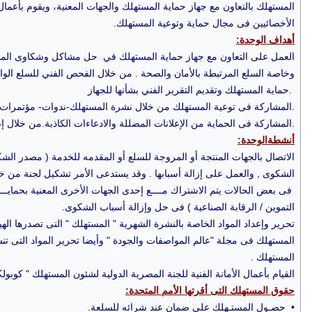
المستهلك بالتعاون مع جهاز حماية المستهلك والجهات المعنية، ويقوم بأعم
الأخصائيين فى مجال حماية وتوعية المستهلك.
أهداف الوحدة:
العمل على التعاون مع جهاز حماية المستهلك في حل مشاكل وشكاوى المس
وخاصة السلع المرتبطة بالأمان والصحة . من خلال الفحص الفني للسلع الوا
حماية المستهلك وتقديم التقرير الفني بشأنها للجهاز.
المشاركة فى توعية المستهلك من خلال نشرة المستهلك-ندوات- مؤتمرات.
المشاركة فى الحماية من الإعلانات المضللة والادعاءات الكاذبة.من خلال إصدار المواصفات المعنية.
أنشطةالوحدة:
الاتصال بالجهات المنتجة أو المروجة للسلع أو المقدمه للخدمة ( مصدر ا
الشكوى , والعمل على إزالة أسبابها . وقد يستدعى الأمر تشكيل لجنة من خبرا
فى بعض الحالات يتم الاشتراك مــــع إحدى الجهات الأخرى المعنية بحمايــــ
التموين / الرقابة الصناعية ) فى حل وإزالة أسباب الشكوى.
تحرير وإعداد المواد الخاصة بالنشرة الشهرية " المستهلك " التى تصدرها الهي
المستهلك فى مجلة "عالم المواصفات والجودة " وأيضا تحرير المواد التى
المستهلك .
القيام بأعمال الأمانة الفنية للجنة المصرية الدولية لشئون المستهلك " كوبولك
حقوق المستهلك التى أقرتها الأمم المتحدة:
• حصـول المستـهلك على ضمان عند شرائه للسلعة.