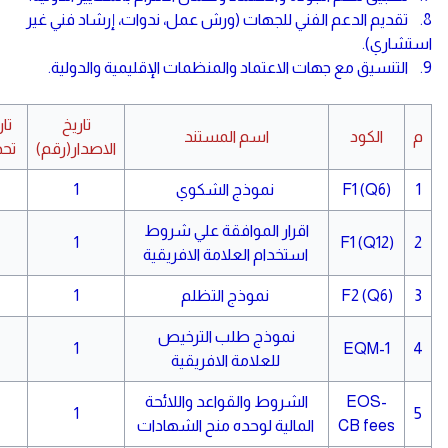
8. تقديم الدعم الفني للجهات (ورش عمل، ندوات، إرشاد فني غير
استشاري).
9. التنسيق مع جهات الاعتماد والمنظمات الإقليمية والدولية.
تاريخ
تاريخ النشر
م
الكود
اسم المستند
الاصدار(رقم)
تحديث2026
1
F1 (Q6)
نموذج الشكوي
1
اقرار الموافقة علي شروط
1
F1 (Q12)
2
استخدام العلامة الافريقية
3
F2 (Q6)
نموذج التظلم
1
نموذج طلب الترخيص
1
EQM-1
4
للعلامة الافريقية
EOS-
الشروط والقواعد واللائحة
1
5
CB fees
المالية لوحده منح الشهادات