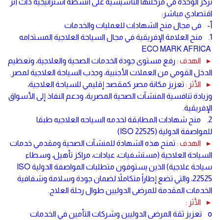
تركز الوحدة في مرحلتها التأسيسية على أنشطة استراتيجية ذات أثر
اقتصادي مباشر:
أ‌- فى مجال منح الشهادات للعمليات والخدمات
1. منح العلامة الإفريقية في مجال السياحة العلاجية المستدامه
ECO MARK AFRICA
الهدف :
رفع مستوى جودة الخدمات الصحية والعلاجية، وتعظيم
►
الدخل القومي من العملات الأجنبية، وجذب السياحة العلاجية لمصر.
الأثر :
تعزيز مكانة مصر كمقصد إقليمي للسياحة العلاجية،
►
وزيادة تنافسية المنشآت الصحية المصرية، ودعم النفاذ إلى الأسواق
الإفريقية.
2. منح شهادات المطابقة لخدمه السياحه العلاجيه طبقا
للمواصفة الدولية (ISO 22525)
الهدف :
تمنح هذه الشهادة للمنشآت الصحية ومقدمي خدمات
►
السياحة العلاجية (مستشفيات، عيادات، مراكز تأهيل، وسطاء
سياحة علاجية) الذين يستوفون متطلبات المواصفة الدولية ISO
22525، والتي تضع إطاراً متكاملاً لضمان جودة وسلامة وشفافية
الخدمات المقدمة للمرضى الدوليين طوال رحلة العلاج.
الأثر :
►
o تعزيز ثقة المرضى الدوليين وشركات التأمين في الخدمات