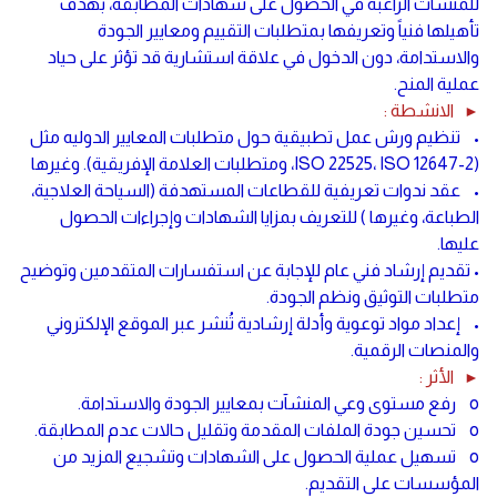
للمنشآت الراغبة في الحصول على شهادات المطابقة، بهدف
تأهيلها فنياً وتعريفها بمتطلبات التقييم ومعايير الجودة
والاستدامة، دون الدخول في علاقة استشارية قد تؤثر على حياد
عملية المنح.
الانشطة :
►
• تنظيم ورش عمل تطبيقية حول متطلبات المعايير الدوليه مثل
(ISO 22525، ISO 12647-2، ومتطلبات العلامة الإفريقية). وغيرها
• عقد ندوات تعريفية للقطاعات المستهدفة (السياحة العلاجية،
الطباعة، وغيرها ) للتعريف بمزايا الشهادات وإجراءات الحصول
عليها.
• تقديم إرشاد فني عام للإجابة عن استفسارات المتقدمين وتوضيح
متطلبات التوثيق ونظم الجودة.
• إعداد مواد توعوية وأدلة إرشادية تُنشر عبر الموقع الإلكتروني
والمنصات الرقمية.
الأثر :
►
o رفع مستوى وعي المنشآت بمعايير الجودة والاستدامة.
o تحسين جودة الملفات المقدمة وتقليل حالات عدم المطابقة.
o تسهيل عملية الحصول على الشهادات وتشجيع المزيد من
المؤسسات على التقديم.