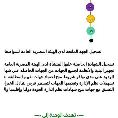
—•​ تهدف الوحدة إلى •—