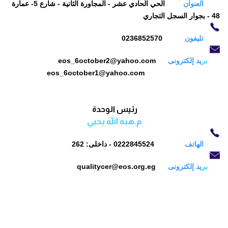
العنوان
الحي الحادي عشر - المجاورة الثانية - شارع 5- عمارة
48 - بجوار السجل التجاري
تليفون
0236852570
بر
يد إلكترونى
eos_6october2@yahoo.com
eos_6october1@yahoo.com
رئيس الوحدة
م.هبه الله يحيي
الهاتف
0222845524 - داخلى: 262
بر
يد إلكترونى
qualitycer@eos.org.eg