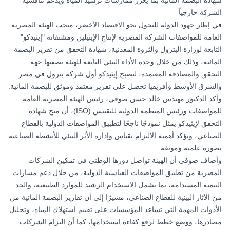
شهادة البصمة المائية بما يعزز ممارسات ترشيد المياه ويدعم تنافسية
الشركة خارجياً
في إطار جهود الدولة للتحول نحو الاقتصاد الأخضر، منحت الهيئة المصرية
العامة للمواصفات الشركة المصرية لإنتاج الإيثيلين ومشتقاته "إيثيدكو"
التابعة لوزارة البترول والثروة المعدنية، شهادة التحقق من تقرير البصمة
المائية، وذلك من خلال وحدة الأداء البيئي التابعة للهيئة بصفتها جهة
التحقق والمصادقة المعتمدة، لتصبح إيثيدكو أول شركة بترول في مصر
والشرق الأوسط وأفريقيا تحصل على تقرير معتمد وموثق للبصمة المائية.
وأكد الدكتور مهندس خالد حسن صوفي، رئيس الهيئة المصرية العامة
للمواصفات ورئيس المنظمة الدولية للتقييس (ISO)، أن منح شهادة
التحقق لإيثيدكو يمثل نموذجًا ناجحًا لتطبيق المواصفات الدولية بالقطاع
الصناعي، ويؤكد أهمية الالتزام بقياس وإدارة الأثر البيئي للأنشطة الصناعية
بصورة علمية وموثقة.
وأضاف صوفي أن الهيئة تواصل دورها الوطني في تمكين الشركات
المصرية من تطبيق المواصفات القياسية الدولية، من خلال دعم مسارات
التنمية المستدامة، بما يشمل الاستخدام الرشيد للموارد الطبيعية، والحد
من الآثار البيئية للقطاع الصناعي، مشيرًا إلى أن تقارير البصمة المائية من
الأدوات المهمة التي تساعد المؤسسات على تقييم استهلاك المياه، وتحليل
مصادرها، ووضع خطط لرفع كفاءة استخدامها، كما أن التزام الشركات