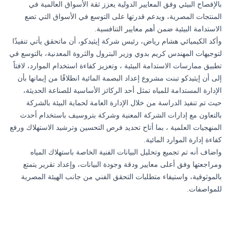
بالإفصاح البيئي وفق المعايير الدولية يعزز ثقة الأسواق العالمية في
المنتجات المصرية، ويدعم قدرتها على التوسع في الأسواق التي تضع
الاستدامة البيئية ضمن أهم معايير التنافسية.
وأكد الكيميائي هشام رياض، رئيس شركة إيثيدكو، أن ماتحقق يأتي تنفيذًا
لتوجيهات المهندس كريم بدوي وزير البترول والثروة المعدنية، بالتوسع في
تطبيق ممارسات الاستدامة البيئية ، وتعزيز كفاءة استخدام الموارد، لافتاً
إلى أن إيثيدكو تبنت مشروع إعداد البصمة المائية انطلاقًا من إيمانها بأن
الإدارة المستدامة للمياه تمثل أحد الركائز الأساسية للصناعة الحديثة،
حيث تم تنفيذ الدراسة من خلال الإدارة العامة لحماية البيئة بالشركة
بالتعاون مع إدارات الشركة المعنية وشركة بتروسيف باستخدام أحدث
المنهجيات العلمية ، بما أتاح تحديد فرص التحسين وترشيد الاستهلاك ورفع
كفاءة إدارة الموارد المائية.
واضاف أنه تم تجميع وتحليل البيانات الفنية الخاصة باستهلاك المياه
ومراجعتها وفق أعلى معايير ودقة وجودة البيانات، وإعداد تقرير يتمتع
بالموثوقية، واستيفاء متطلبات التحقق الفني من جانب الهيئة المصرية
للمواصفات.